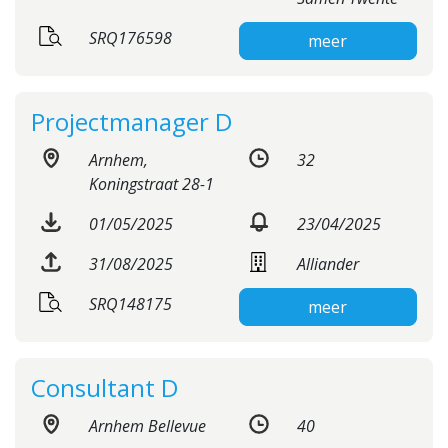
SRQ176598
meer
Projectmanager D
Arnhem,
32
Koningstraat 28-1
01/05/2025
23/04/2025
31/08/2025
Alliander
SRQ148175
meer
Consultant D
Arnhem Bellevue
40