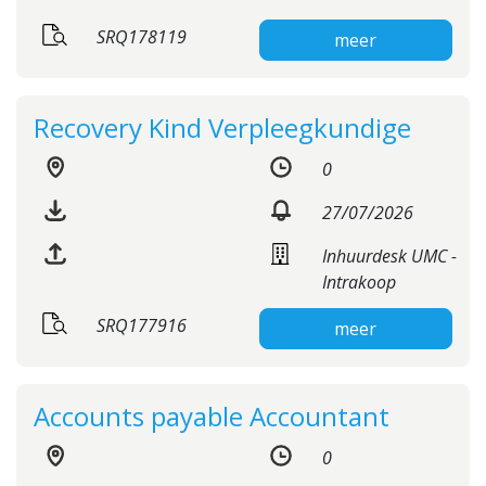
SRQ178119
meer
Recovery Kind Verpleegkundige
0
27/07/2026
Inhuurdesk UMC -
Intrakoop
SRQ177916
meer
Accounts payable Accountant
0