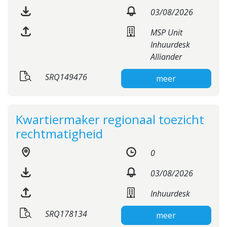
03/08/2026
MSP Unit
Inhuurdesk
Alliander
SRQ149476
meer
Kwartiermaker regionaal toezicht
rechtmatigheid
0
03/08/2026
Inhuurdesk
SRQ178134
meer