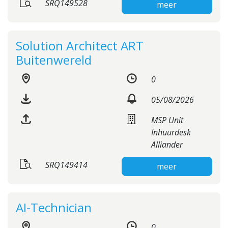
SRQ149528
meer
Solution Architect ART
Buitenwereld
0
05/08/2026
MSP Unit
Inhuurdesk
Alliander
SRQ149414
meer
AI-Technician
0