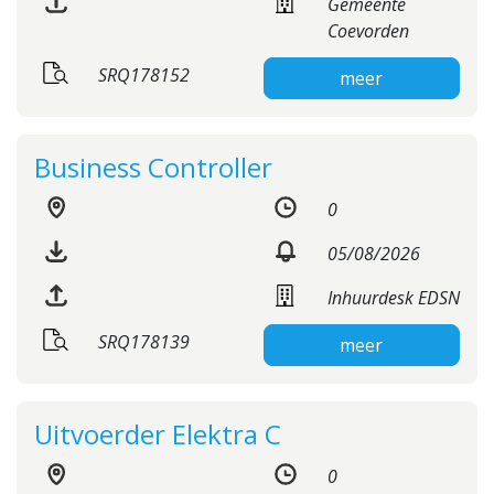
Gemeente
Coevorden
SRQ178152
meer
Business Controller
0
05/08/2026
Inhuurdesk EDSN
SRQ178139
meer
Uitvoerder Elektra C
0