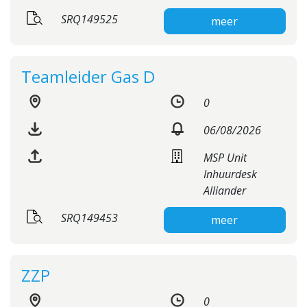
SRQ149525
meer
Teamleider Gas D
0
06/08/2026
MSP Unit
Inhuurdesk
Alliander
SRQ149453
meer
ZZP
0