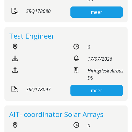
SRQ178080
meer
Test Engineer
0
17/07/2026
Hiringdesk Airbus
DS
SRQ178097
meer
AIT- coordinator Solar Arrays
0