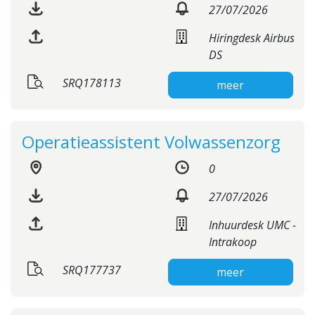
27/07/2026
Hiringdesk Airbus
DS
SRQ178113
meer
Operatieassistent Volwassenzorg
0
27/07/2026
Inhuurdesk UMC -
Intrakoop
SRQ177737
meer