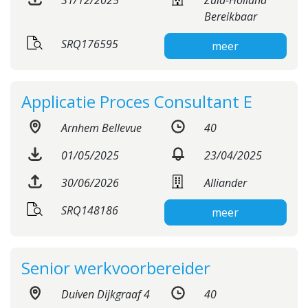
31/12/2025
Zuid-Holland
Bereikbaar
SRQ176595
meer
Applicatie Proces Consultant E
Arnhem Bellevue
40
01/05/2025
23/04/2025
30/06/2026
Alliander
SRQ148186
meer
Senior werkvoorbereider
Duiven Dijkgraaf 4
40