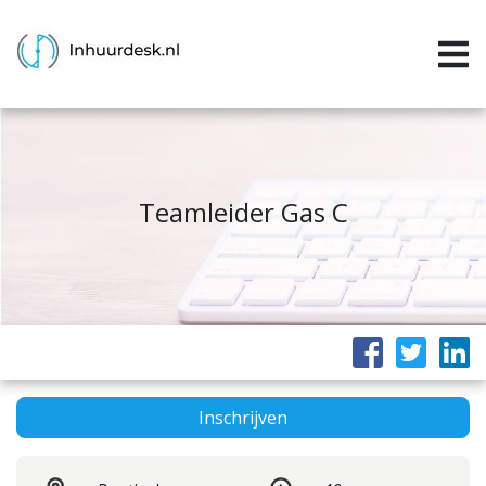
Inloggen
Home
Aanvragen
Informatie
Teamleider Gas C
Inschrijven
Contact
P&P services
Support
Inschrijven