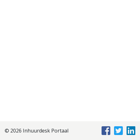
Disclaimer
Privacyverklaring
Staffing Management
Services
© 2026 Inhuurdesk Portaal