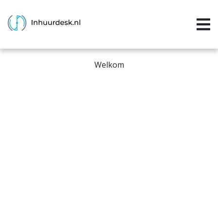
Inloggen
Home
Welkom
Aanvragen
Informatie
Inschrijven
Contact
P&P services
Support