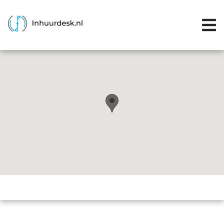
Inloggen
Home
Aanvragen
Informatie
Inschrijven
Contact
P&P services
Support