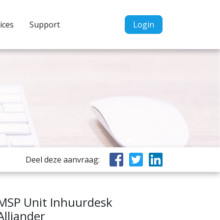
Inloggen
ices
Support
Login
Home
Aanvragen
Informatie
Inschrijven
Contact
P&P services
Deel deze aanvraag:
Support
MSP Unit Inhuurdesk
Alliander