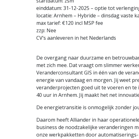
startdatum: zsm
einddatum: 31-12-2025 – optie tot verlengi
locatie: Arnhem – Hybride – dinsdag vaste 
max tarief: €120 incl MSP fee
zzp: Nee
CV’s aanleveren in het Nederlands
De overgang naar duurzame en betrouwbare
met zich mee. Dat vraagt om slimmer werken 
Veranderconsultant GIS in één van de veran
energie van vandaag en morgen. Jij weet pr
veranderprojecten goed uit te voeren en te
40 uur in Arnhem. Jij maakt het net innovatiev
De energietransitie is onmogelijk zonder jo
Daarom heeft Alliander in haar operatione
business de noodzakelijke veranderingen mo
onze werkpakketten door automatiserings- &