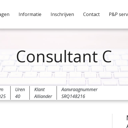
agen
Informatie
Inschrijven
Contact
P&P serv
Consultant C
um
Uren
Klant
Aanvraagnummer
025
40
Alliander
SRQ148216