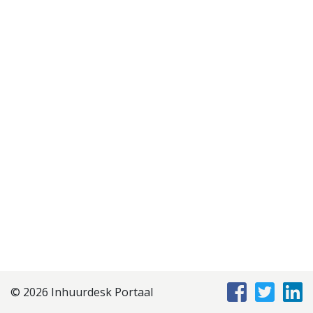
Disclaimer
Privacyverklaring
Staffing Management
Services
© 2026 Inhuurdesk Portaal