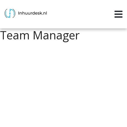
Inloggen
Home
Team Manager
Aanvragen
Informatie
Inschrijven
Contact
P&P services
Support