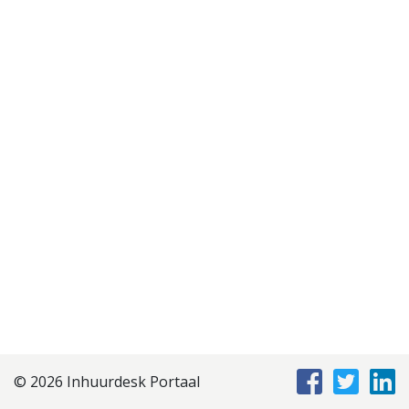
Disclaimer
Privacyverklaring
Staffing Management
Services
© 2026 Inhuurdesk Portaal