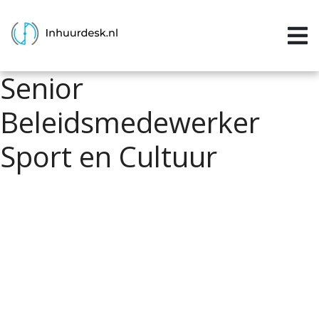
Inloggen
Home
Senior
Aanvragen
Beleidsmedewerker
Informatie
Sport en Cultuur
Inschrijven
Contact
P&P services
Support