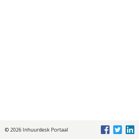
Disclaimer
Privacyverklaring
Staffing Management
Services
© 2026 Inhuurdesk Portaal