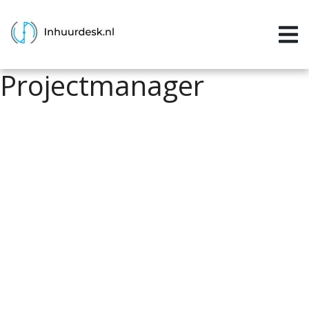
Inloggen
Home
Projectmanager
Aanvragen
Informatie
Inschrijven
Contact
P&P services
Support