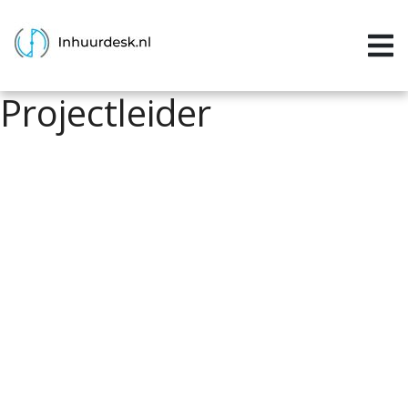
Inloggen
Home
Projectleider
Aanvragen
Informatie
Inschrijven
Contact
P&P services
Support