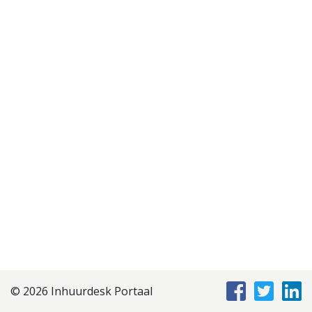
Disclaimer
Privacyverklaring
Staffing Management
Services
© 2026 Inhuurdesk Portaal