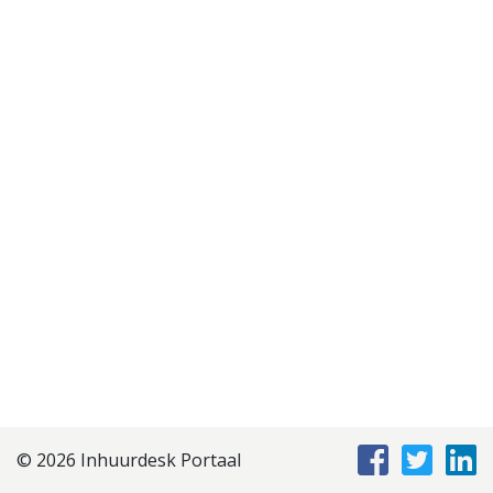
Disclaimer
Privacyverklaring
Staffing Management
Services
© 2026 Inhuurdesk Portaal