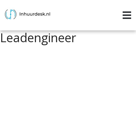
Inloggen
Home
Leadengineer
Aanvragen
Informatie
Inschrijven
Contact
P&P services
Support