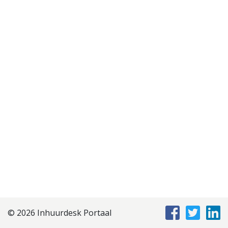
Disclaimer
Privacyverklaring
Staffing Management
Services
© 2026 Inhuurdesk Portaal