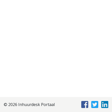
Disclaimer
Privacyverklaring
Staffing Management
Services
© 2026 Inhuurdesk Portaal