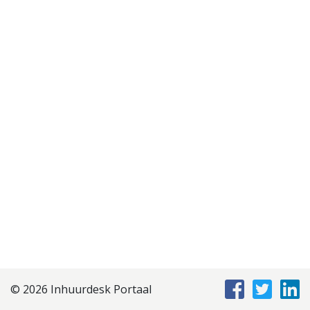
Disclaimer
Privacyverklaring
Staffing Management
Services
© 2026 Inhuurdesk Portaal