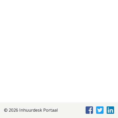
Disclaimer
Privacyverklaring
Staffing Management
Services
© 2026 Inhuurdesk Portaal