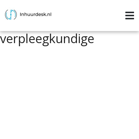
Inloggen
Home
verpleegkundige
Aanvragen
Informatie
Inschrijven
Contact
P&P services
Support