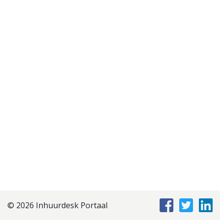
Disclaimer
Privacyverklaring
Staffing Management
Services
© 2026 Inhuurdesk Portaal