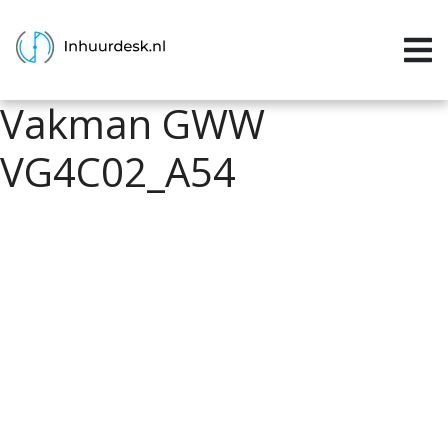
Inloggen
Home
Vakman GWW
Aanvragen
VG4C02_A54
Informatie
Inschrijven
Contact
P&P services
Support