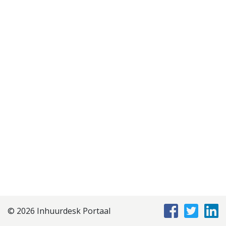
Disclaimer
Privacyverklaring
Staffing Management
Services
© 2026 Inhuurdesk Portaal