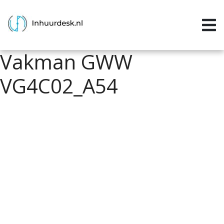
Inloggen
Home
Vakman GWW
Aanvragen
VG4C02_A54
Informatie
Inschrijven
Contact
P&P services
Support