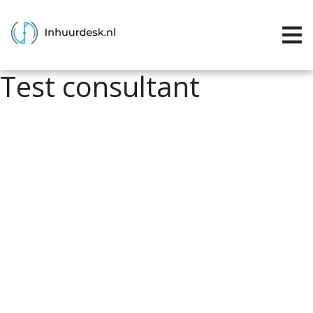
Inloggen
Home
Test consultant
Aanvragen
Informatie
Inschrijven
Contact
P&P services
Support