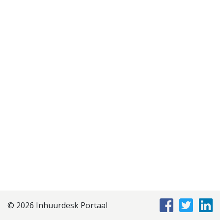
Disclaimer
Privacyverklaring
Staffing Management
Services
© 2026 Inhuurdesk Portaal