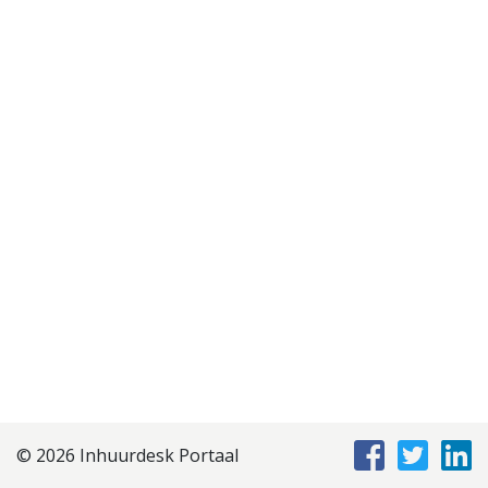
Disclaimer
Privacyverklaring
Staffing Management
Services
© 2026 Inhuurdesk Portaal