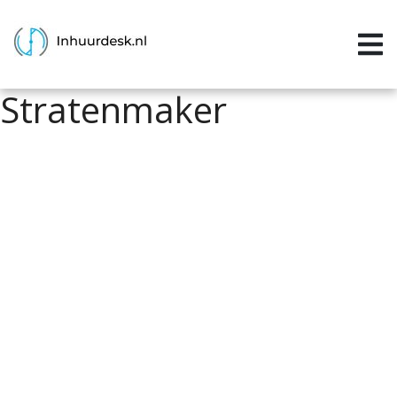
Inloggen
Home
Stratenmaker
Aanvragen
Informatie
Inschrijven
Contact
P&P services
Support