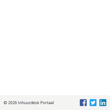
Disclaimer
Privacyverklaring
Staffing Management
Services
© 2026 Inhuurdesk Portaal