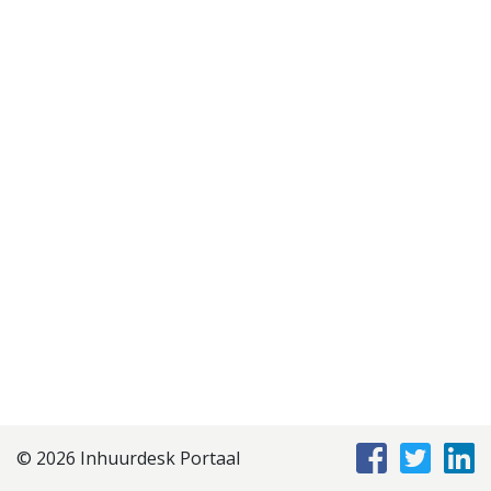
Disclaimer
Privacyverklaring
Staffing Management
Services
© 2026 Inhuurdesk Portaal