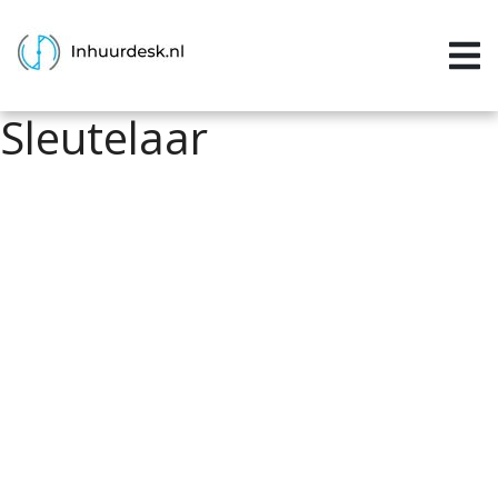
Inloggen
Home
Sleutelaar
Aanvragen
Informatie
Inschrijven
Contact
P&P services
Support