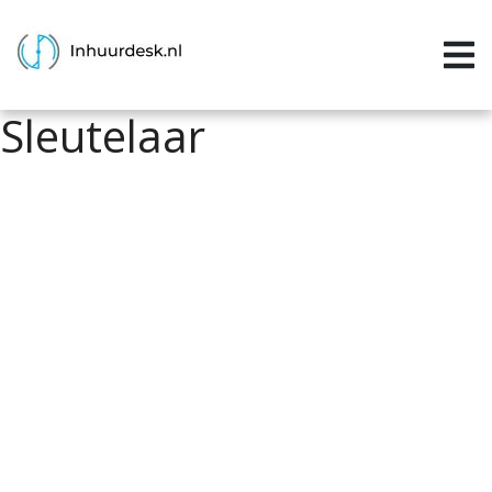
Inloggen
Home
Sleutelaar
Aanvragen
Informatie
Inschrijven
Contact
P&P services
Support