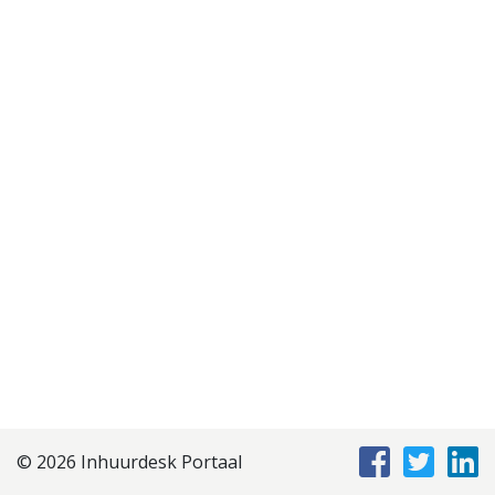
Disclaimer
Privacyverklaring
Staffing Management
Services
© 2026 Inhuurdesk Portaal