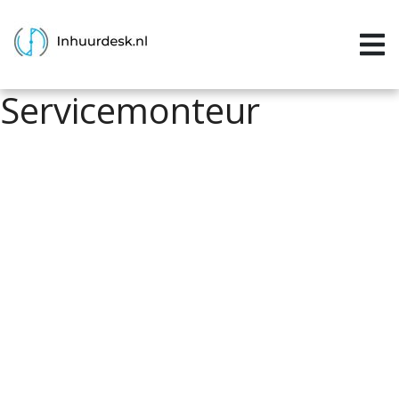
Inloggen
Home
Servicemonteur
Aanvragen
Informatie
Inschrijven
Contact
P&P services
Support