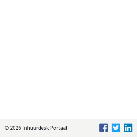
Disclaimer
Privacyverklaring
Staffing Management
Services
© 2026 Inhuurdesk Portaal