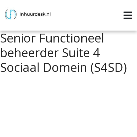
Inloggen
Home
Senior Functioneel
Aanvragen
beheerder Suite 4
Informatie
Sociaal Domein (S4SD)
Inschrijven
Contact
P&P services
Support