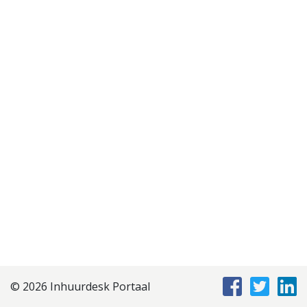
Disclaimer
Privacyverklaring
Staffing Management
Services
© 2026 Inhuurdesk Portaal