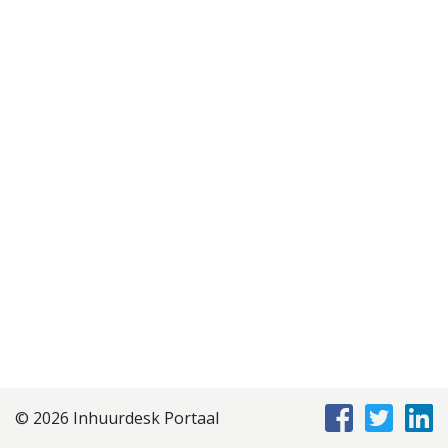
Disclaimer
Privacyverklaring
Staffing Management
Services
© 2026 Inhuurdesk Portaal