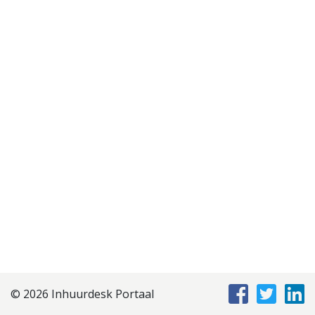
Disclaimer
Privacyverklaring
Staffing Management
Services
© 2026 Inhuurdesk Portaal