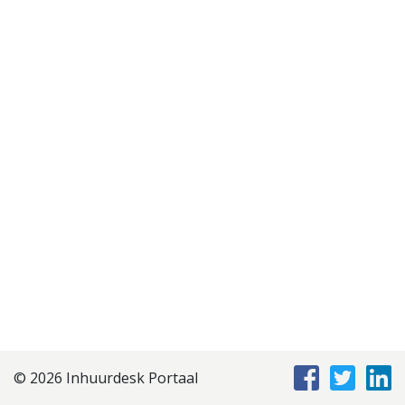
Disclaimer
Privacyverklaring
Staffing Management
Services
© 2026 Inhuurdesk Portaal