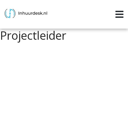
Inloggen
Home
Projectleider
Aanvragen
Informatie
Inschrijven
Contact
P&P services
Support