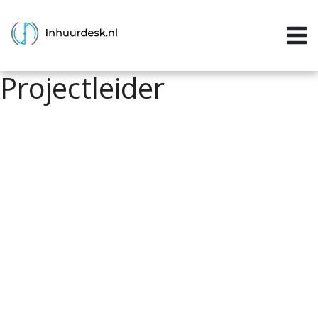
Inloggen
Home
Projectleider
Aanvragen
Informatie
Inschrijven
Contact
P&P services
Support