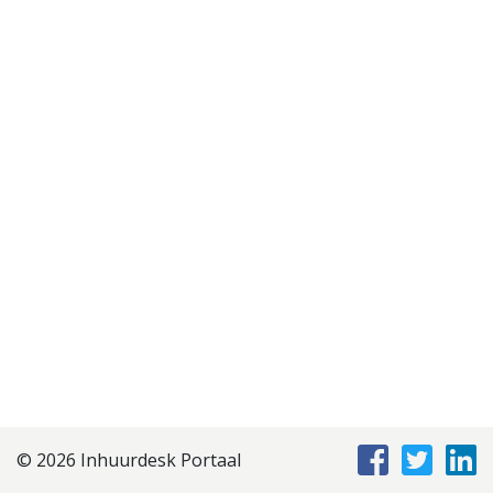
Disclaimer
Privacyverklaring
Staffing Management
Services
© 2026 Inhuurdesk Portaal