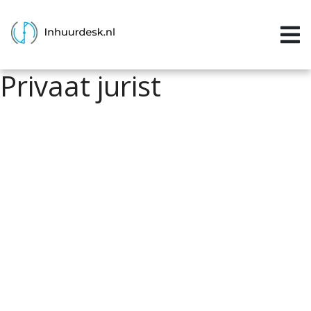
Inloggen
Home
Privaat jurist
Aanvragen
Informatie
Inschrijven
Contact
P&P services
Support