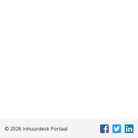
Disclaimer
Privacyverklaring
Staffing Management
Services
© 2026 Inhuurdesk Portaal