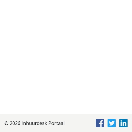
Disclaimer
Privacyverklaring
Staffing Management
Services
© 2026 Inhuurdesk Portaal