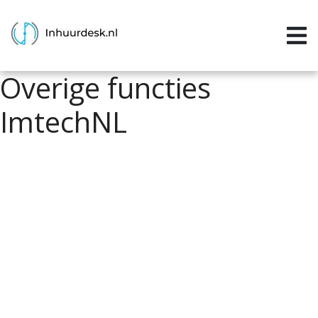
Inloggen
Home
Overige functies
Aanvragen
ImtechNL
Informatie
Inschrijven
Contact
P&P services
Support