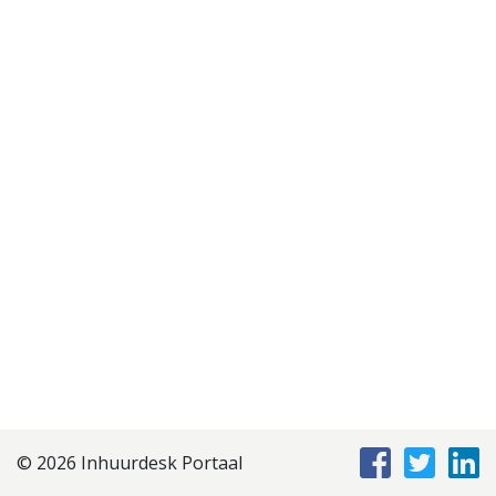
Disclaimer
Privacyverklaring
Staffing Management
Services
© 2026 Inhuurdesk Portaal