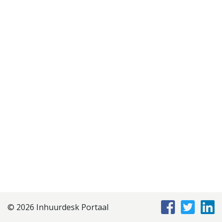
Disclaimer
Privacyverklaring
Staffing Management
Services
© 2026 Inhuurdesk Portaal