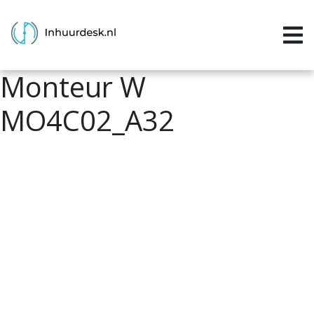
Inloggen
Home
Monteur W
Aanvragen
MO4C02_A32
Informatie
Inschrijven
Contact
P&P services
Support