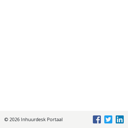
Disclaimer
Privacyverklaring
Staffing Management
Services
© 2026 Inhuurdesk Portaal