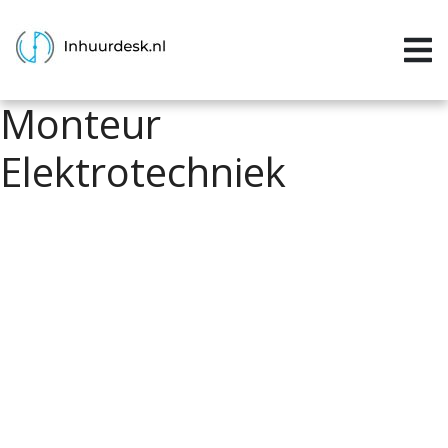
Inloggen
Home
Monteur
Aanvragen
Elektrotechniek
Informatie
Inschrijven
Contact
P&P services
Support