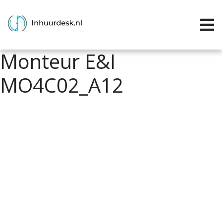
Inloggen
Home
Monteur E&I
Aanvragen
MO4C02_A12
Informatie
Inschrijven
Contact
P&P services
Support