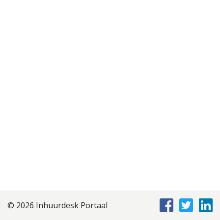
Disclaimer
Privacyverklaring
Staffing Management
Services
© 2026 Inhuurdesk Portaal