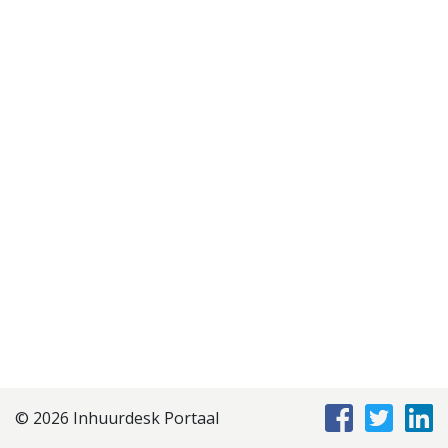
Disclaimer
Privacyverklaring
Staffing Management
Services
© 2026 Inhuurdesk Portaal