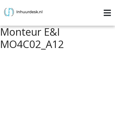
Inloggen
Home
Monteur E&I
Aanvragen
MO4C02_A12
Informatie
Inschrijven
Contact
P&P services
Support