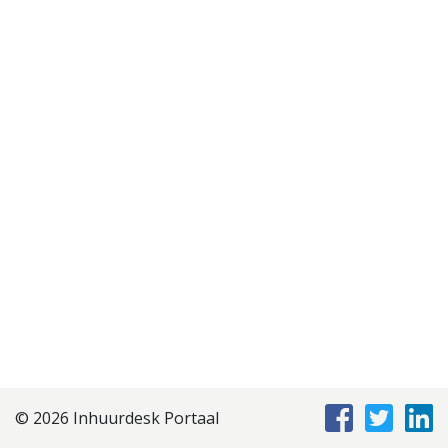
Disclaimer
Privacyverklaring
Staffing Management
Services
© 2026 Inhuurdesk Portaal