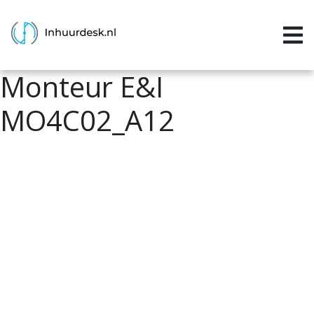
Inloggen
Home
Monteur E&I
Aanvragen
MO4C02_A12
Informatie
Inschrijven
Contact
P&P services
Support