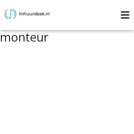
Inloggen
Home
monteur
Aanvragen
Informatie
Inschrijven
Contact
P&P services
Support