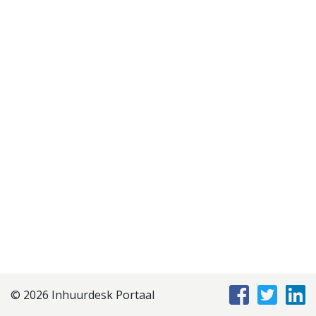
Disclaimer
Privacyverklaring
Staffing Management
Services
© 2026 Inhuurdesk Portaal