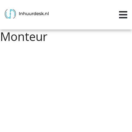
Inloggen
Home
Monteur
Aanvragen
Informatie
Inschrijven
Contact
P&P services
Support