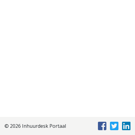
Disclaimer
Privacyverklaring
Staffing Management
Services
© 2026 Inhuurdesk Portaal