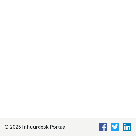
Disclaimer
Privacyverklaring
Staffing Management
Services
© 2026 Inhuurdesk Portaal