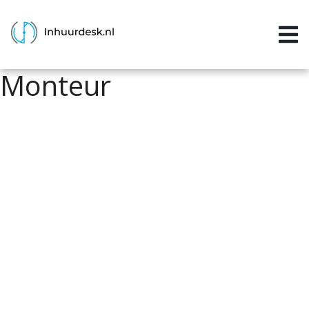
Inloggen
Home
Monteur
Aanvragen
Informatie
Inschrijven
Contact
P&P services
Support