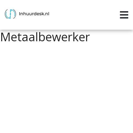
Inloggen
Home
Metaalbewerker
Aanvragen
Informatie
Inschrijven
Contact
P&P services
Support