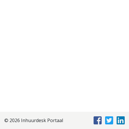
Disclaimer
Privacyverklaring
Staffing Management
Services
© 2026 Inhuurdesk Portaal