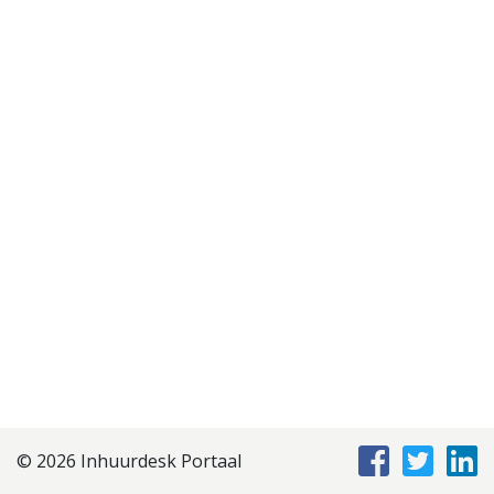
Disclaimer
Privacyverklaring
Staffing Management
Services
© 2026 Inhuurdesk Portaal