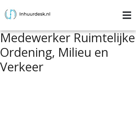
Inloggen
Home
Medewerker Ruimtelijke
Aanvragen
Ordening, Milieu en
Informatie
Verkeer
Inschrijven
Contact
P&P services
Support