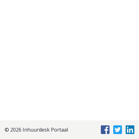
Disclaimer
Privacyverklaring
Staffing Management
Services
© 2026 Inhuurdesk Portaal