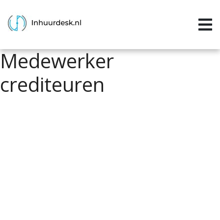
Inloggen
Home
Medewerker
Aanvragen
crediteuren
Informatie
Inschrijven
Contact
P&P services
Support