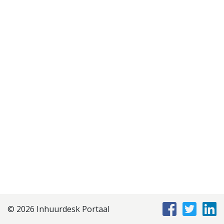
Disclaimer
Privacyverklaring
Staffing Management
Services
© 2026 Inhuurdesk Portaal