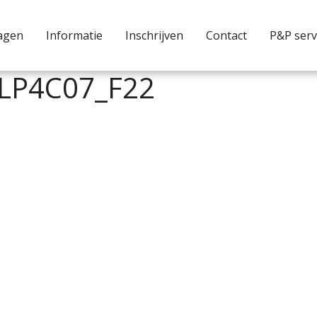
agen
Informatie
Inschrijven
Contact
P&P serv
r LP4C07_F22