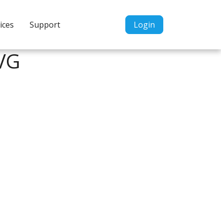
Inloggen
ices
Support
Login
Home
AVG
Aanvragen
Informatie
Inschrijven
Contact
P&P services
Support