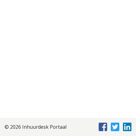
Disclaimer
Privacyverklaring
Staffing Management
Services
© 2026 Inhuurdesk Portaal