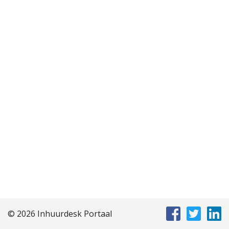
Disclaimer
Privacyverklaring
Staffing Management
Services
© 2026 Inhuurdesk Portaal