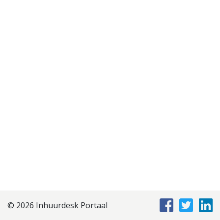
Disclaimer
Privacyverklaring
Staffing Management
Services
© 2026 Inhuurdesk Portaal