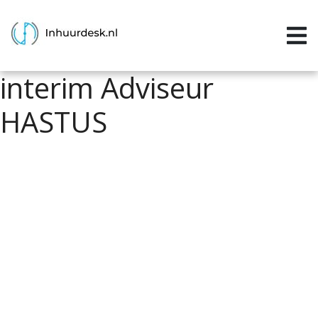
Inloggen
Home
interim Adviseur
Aanvragen
HASTUS
Informatie
Inschrijven
Contact
P&P services
Support