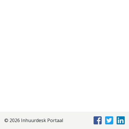
Disclaimer
Privacyverklaring
Staffing Management
Services
© 2026 Inhuurdesk Portaal