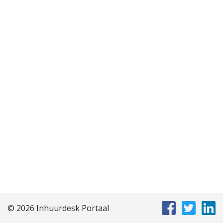
Disclaimer
Privacyverklaring
Staffing Management
Services
© 2026 Inhuurdesk Portaal