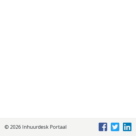
Disclaimer
Privacyverklaring
Staffing Management
Services
© 2026 Inhuurdesk Portaal